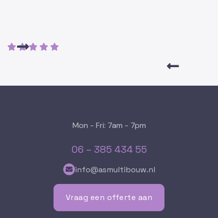

    


Mon - Fri: 7am - 7pm
06 – 385 434 55
info@asmultibouw.nl

Vraag een offerte aan