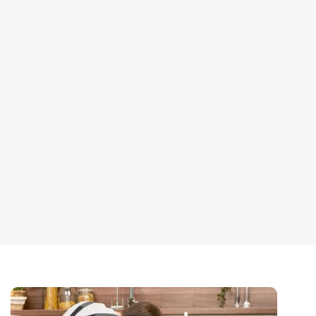
300+
Tevreden klanten
900+
Afgewerkte projecten
25+
Jaren ervaring